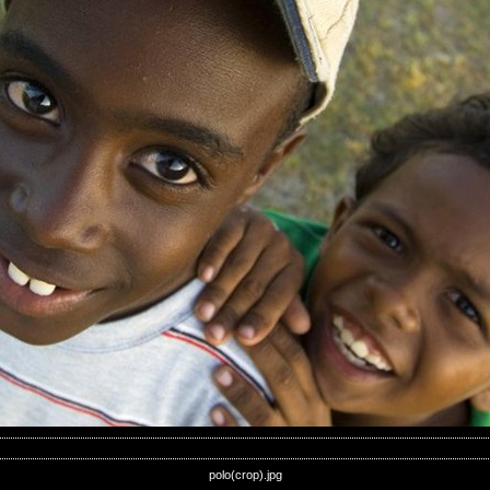
polo(crop).jpg